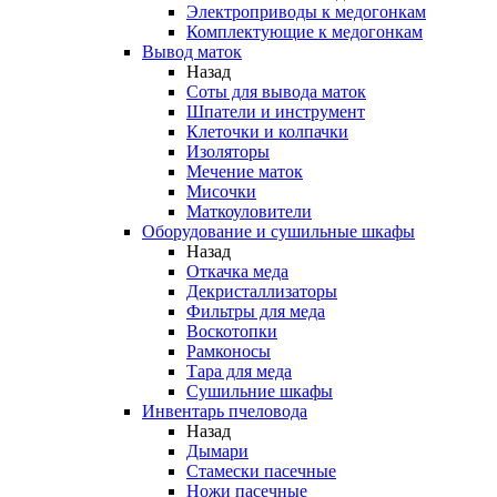
Электроприводы к медогонкам
Комплектующие к медогонкам
Вывод маток
Назад
Соты для вывода маток
Шпатели и инструмент
Клеточки и колпачки
Изоляторы
Мечение маток
Мисочки
Маткоуловители
Оборудование и сушильные шкафы
Назад
Откачка меда
Декристаллизаторы
Фильтры для меда
Воскотопки
Рамконосы
Тара для меда
Сушильние шкафы
Инвентарь пчеловода
Назад
Дымари
Стамески пасечные
Ножи пасечные