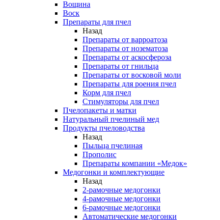
Вощина
Воск
Препараты для пчел
Назад
Препараты от варроатоза
Препараты от нозематоза
Препараты от аскосфероза
Препараты от гнильца
Препараты от восковой моли
Препараты для роения пчел
Корм для пчел
Стимуляторы для пчел
Пчелопакеты и матки
Натуральный пчелиный мед
Продукты пчеловодства
Назад
Пыльца пчелиная
Прополис
Препараты компании «Медок»
Медогонки и комплектующие
Назад
2-рамочные медогонки
4-рамочные медогонки
6-рамочные медогонки
Автоматические медогонки