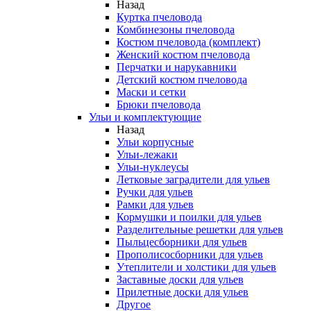
Назад
Куртка пчеловода
Комбинезоны пчеловода
Костюм пчеловода (комплект)
Женский костюм пчеловода
Перчатки и нарукавники
Детский костюм пчеловода
Маски и сетки
Брюки пчеловода
Ульи и комплектующие
Назад
Ульи корпусные
Ульи-лежаки
Ульи-нуклеусы
Летковые заградители для ульев
Ручки для ульев
Рамки для ульев
Кормушки и поилки для ульев
Разделительные решетки для ульев
Пыльцесборники для ульев
Прополисосборники для ульев
Утеплители и холстики для ульев
Заставные доски для ульев
Прилетные доски для ульев
Другое