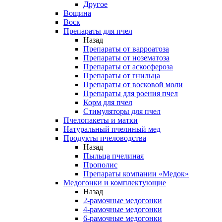
Другое
Вощина
Воск
Препараты для пчел
Назад
Препараты от варроатоза
Препараты от нозематоза
Препараты от аскосфероза
Препараты от гнильца
Препараты от восковой моли
Препараты для роения пчел
Корм для пчел
Стимуляторы для пчел
Пчелопакеты и матки
Натуральный пчелиный мед
Продукты пчеловодства
Назад
Пыльца пчелиная
Прополис
Препараты компании «Медок»
Медогонки и комплектующие
Назад
2-рамочные медогонки
4-рамочные медогонки
6-рамочные медогонки