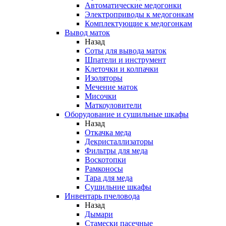
Автоматические медогонки
Электроприводы к медогонкам
Комплектующие к медогонкам
Вывод маток
Назад
Соты для вывода маток
Шпатели и инструмент
Клеточки и колпачки
Изоляторы
Мечение маток
Мисочки
Маткоуловители
Оборудование и сушильные шкафы
Назад
Откачка меда
Декристаллизаторы
Фильтры для меда
Воскотопки
Рамконосы
Тара для меда
Сушильние шкафы
Инвентарь пчеловода
Назад
Дымари
Стамески пасечные