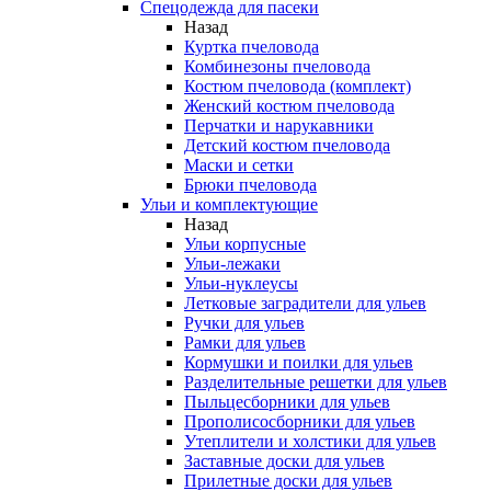
Спецодежда для пасеки
Назад
Куртка пчеловода
Комбинезоны пчеловода
Костюм пчеловода (комплект)
Женский костюм пчеловода
Перчатки и нарукавники
Детский костюм пчеловода
Маски и сетки
Брюки пчеловода
Ульи и комплектующие
Назад
Ульи корпусные
Ульи-лежаки
Ульи-нуклеусы
Летковые заградители для ульев
Ручки для ульев
Рамки для ульев
Кормушки и поилки для ульев
Разделительные решетки для ульев
Пыльцесборники для ульев
Прополисосборники для ульев
Утеплители и холстики для ульев
Заставные доски для ульев
Прилетные доски для ульев