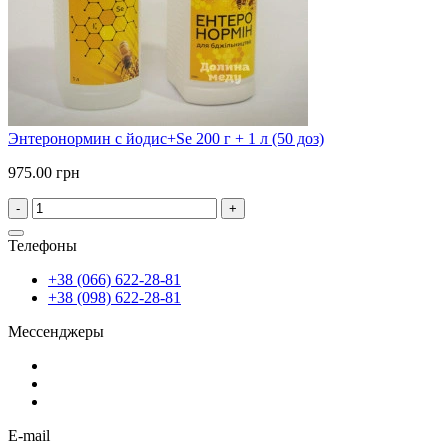
Энтеронормин с йодис+Se 200 г + 1 л (50 доз)
975.00 грн
-
+
Телефоны
+38 (066) 622-28-81
+38 (098) 622-28-81
Мессенджеры
E-mail