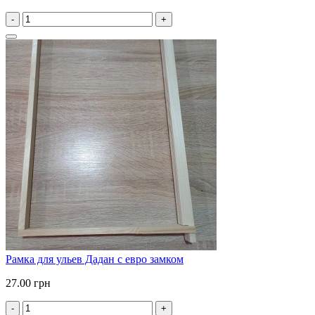
-
+
Рамка для ульев Дадан с евро замком
27.00 грн
-
+