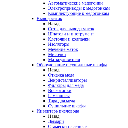
Автоматические медогонки
Электроприводы к медогонкам
Комплектующие к медогонкам
Вывод маток
Назад
Соты для вывода маток
Шпатели и инструмент
Клеточки и колпачки
Изоляторы
Мечение маток
Мисочки
Маткоуловители
Оборудование и сушильные шкафы
Назад
Откачка меда
Декристаллизаторы
Фильтры для меда
Воскотопки
Рамконосы
Тара для меда
Сушильние шкафы
Инвентарь пчеловода
Назад
Дымари
Стамески пасечные