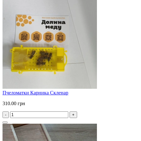
Пчеломатки Карника Скленар
310.00 грн
-
+