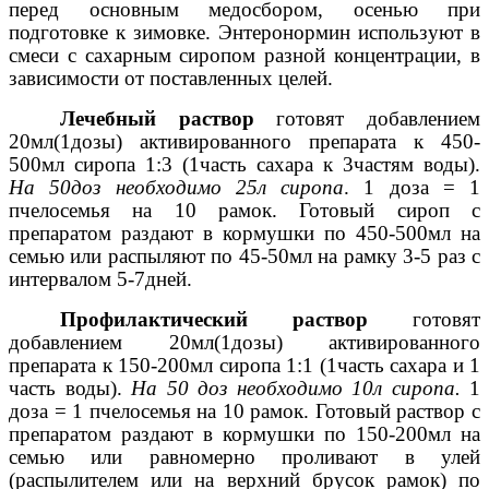
перед основным медосбором, осенью при
подготовке к зимовке. Энтеронормин используют в
смеси с сахарным сиропом разной концентрации, в
зависимости от поставленных целей.
Лечебный раствор
готовят добавлением
20мл(1дозы) активированного препарата к 450-
500мл сиропа 1:3 (1часть сахара к 3частям воды).
На 50доз необходимо 25л сиропа
. 1 доза = 1
пчелосемья на 10 рамок. Готовый сироп с
препаратом раздают в кормушки по 450-500мл на
семью или распыляют по 45-50мл на рамку 3-5 раз с
интервалом 5-7дней.
Профилактический раствор
готовят
добавлением 20мл(1дозы) активированного
препарата к 150-200мл сиропа 1:1 (1часть сахара и 1
часть воды).
На 50 доз необходимо 10л сиропа.
1
доза = 1 пчелосемья на 10 рамок. Готовый раствор с
препаратом раздают в кормушки по 150-200мл на
семью или равномерно проливают в улей
(распылителем или на верхний брусок рамок) по