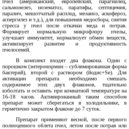
пчел (американский, европейский, парагнилец,
сальмонелез, нозематоз, паратифы, септицемия,
паралич, мешотчатый расплод, меланоз, аскофероз,
аспергилез и т.д.), для повышения медосбора, снятия
стресса у пчел после откачки меда и потрав.
Формирует нормальную микрофлору пчелы,
улучшает иммунитет, нормализует обмен веществ,
активизирует развитие и продуктивность
пчелосемей.
В комплект входят два флакона. Один с
порошком (энтеронормин – сублимированная форма
бактерий), второй с раствором (йодис+
Se
). Для
активации препарата необходимо смешать
содержимое этих двух флаконов, тщательно
взболтать и оставить при комнатной температуре на
16-18 часов. Активированный таким способом
препарат может сберегаться в холодильнике, в
герметично закрытом флаконе до 7 суток.
Препарат применяют весной, после первого
полноценного облета пчел, летом после потрав или