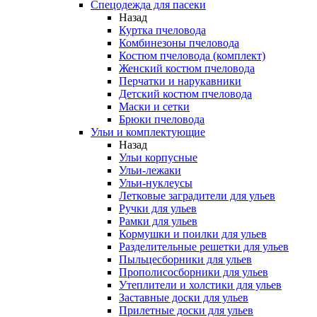
Спецодежда для пасеки
Назад
Куртка пчеловода
Комбинезоны пчеловода
Костюм пчеловода (комплект)
Женский костюм пчеловода
Перчатки и нарукавники
Детский костюм пчеловода
Маски и сетки
Брюки пчеловода
Ульи и комплектующие
Назад
Ульи корпусные
Ульи-лежаки
Ульи-нуклеусы
Летковые заградители для ульев
Ручки для ульев
Рамки для ульев
Кормушки и поилки для ульев
Разделительные решетки для ульев
Пыльцесборники для ульев
Прополисосборники для ульев
Утеплители и холстики для ульев
Заставные доски для ульев
Прилетные доски для ульев