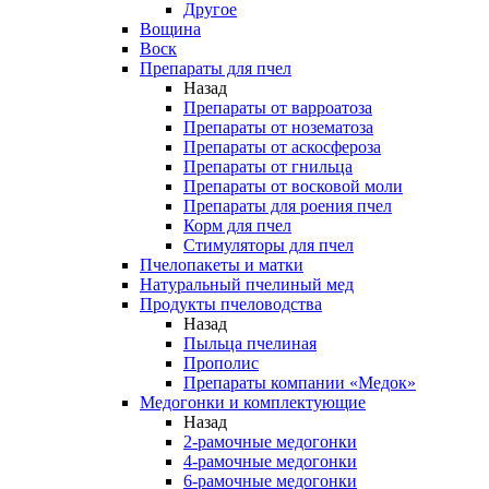
Другое
Вощина
Воск
Препараты для пчел
Назад
Препараты от варроатоза
Препараты от нозематоза
Препараты от аскосфероза
Препараты от гнильца
Препараты от восковой моли
Препараты для роения пчел
Корм для пчел
Стимуляторы для пчел
Пчелопакеты и матки
Натуральный пчелиный мед
Продукты пчеловодства
Назад
Пыльца пчелиная
Прополис
Препараты компании «Медок»
Медогонки и комплектующие
Назад
2-рамочные медогонки
4-рамочные медогонки
6-рамочные медогонки