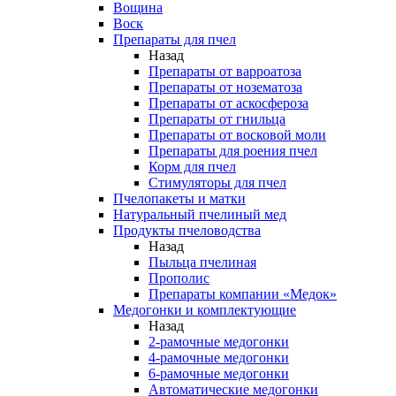
Вощина
Воск
Препараты для пчел
Назад
Препараты от варроатоза
Препараты от нозематоза
Препараты от аскосфероза
Препараты от гнильца
Препараты от восковой моли
Препараты для роения пчел
Корм для пчел
Стимуляторы для пчел
Пчелопакеты и матки
Натуральный пчелиный мед
Продукты пчеловодства
Назад
Пыльца пчелиная
Прополис
Препараты компании «Медок»
Медогонки и комплектующие
Назад
2-рамочные медогонки
4-рамочные медогонки
6-рамочные медогонки
Автоматические медогонки