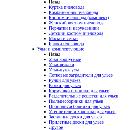
Назад
Куртка пчеловода
Комбинезоны пчеловода
Костюм пчеловода (комплект)
Женский костюм пчеловода
Перчатки и нарукавники
Детский костюм пчеловода
Маски и сетки
Брюки пчеловода
Ульи и комплектующие
Назад
Ульи корпусные
Ульи-лежаки
Ульи-нуклеусы
Летковые заградители для ульев
Ручки для ульев
Рамки для ульев
Кормушки и поилки для ульев
Разделительные решетки для ульев
Пыльцесборники для ульев
Прополисосборники для ульев
Утеплители и холстики для ульев
Заставные доски для ульев
Прилетные доски для ульев
Другое