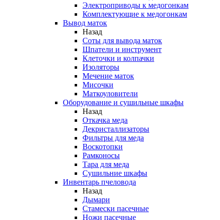
Электроприводы к медогонкам
Комплектующие к медогонкам
Вывод маток
Назад
Соты для вывода маток
Шпатели и инструмент
Клеточки и колпачки
Изоляторы
Мечение маток
Мисочки
Маткоуловители
Оборудование и сушильные шкафы
Назад
Откачка меда
Декристаллизаторы
Фильтры для меда
Воскотопки
Рамконосы
Тара для меда
Сушильние шкафы
Инвентарь пчеловода
Назад
Дымари
Стамески пасечные
Ножи пасечные