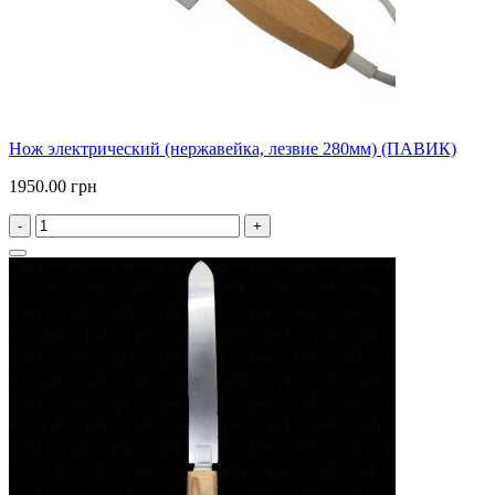
Нож электрический (нержавейка, лезвие 280мм) (ПАВИК)
1950.00 грн
-
+