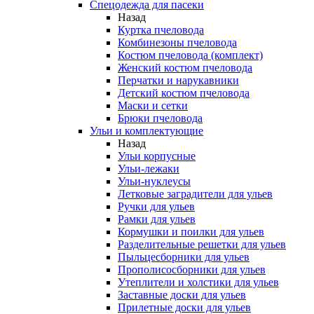
Спецодежда для пасеки
Назад
Куртка пчеловода
Комбинезоны пчеловода
Костюм пчеловода (комплект)
Женский костюм пчеловода
Перчатки и нарукавники
Детский костюм пчеловода
Маски и сетки
Брюки пчеловода
Ульи и комплектующие
Назад
Ульи корпусные
Ульи-лежаки
Ульи-нуклеусы
Летковые заградители для ульев
Ручки для ульев
Рамки для ульев
Кормушки и поилки для ульев
Разделительные решетки для ульев
Пыльцесборники для ульев
Прополисосборники для ульев
Утеплители и холстики для ульев
Заставные доски для ульев
Прилетные доски для ульев