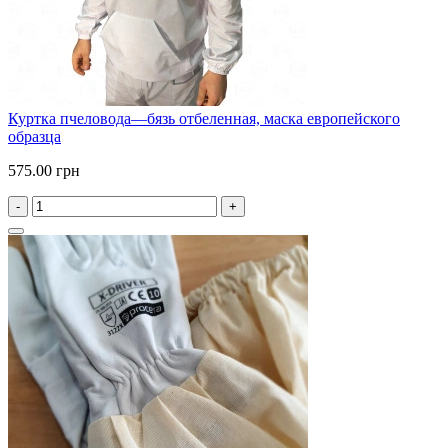
Куртка пчеловода—бязь отбеленная, маска европейского
образца
575.00 грн
-
+