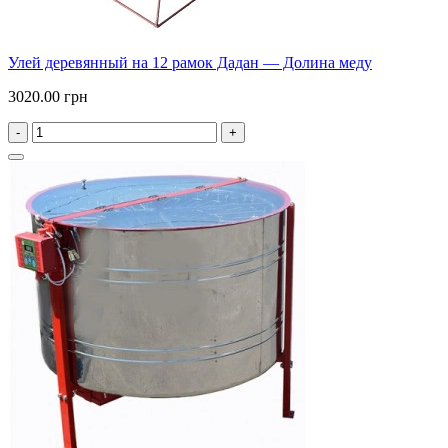
Улей деревянный на 12 рамок Дадан — Долина меду
3020.00 грн
-
+