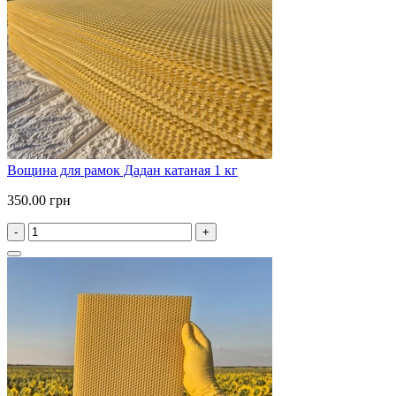
Вощина для рамок Дадан катаная 1 кг
350.00 грн
-
+