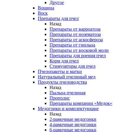
Другое
Вощина
Воск
Препараты для пчел
Назад
Препараты от варроатоза
Препараты от нозематоза
Препараты от аскосфероза
Препараты от гнильца
Препараты от восковой моли
Препараты для роения пчел
Корм для пчел
Стимуляторы для пчел
Пчелопакеты и матки
Натуральный пчелиный мед
Продукты пчеловодства
Назад
Пыльца пчелиная
Прополис
Препараты компании «Медок»
Медогонки и комплектующие
Назад
2-рамочные медогонки
4-рамочные медогонки
6-рамочные медогонки