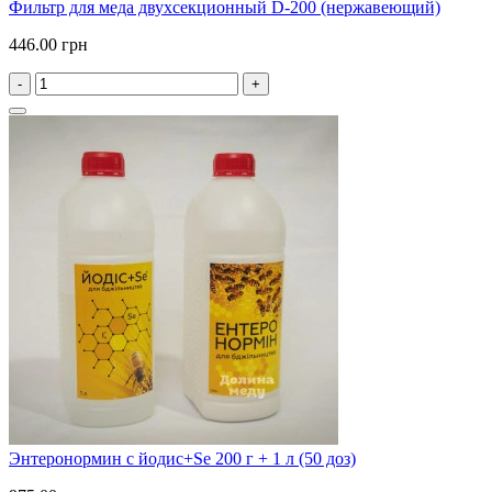
Фильтр для меда двухсекционный D-200 (нержавеющий)
446.00 грн
-
+
Энтеронормин с йодис+Se 200 г + 1 л (50 доз)