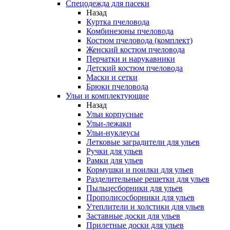
Спецодежда для пасеки
Назад
Куртка пчеловода
Комбинезоны пчеловода
Костюм пчеловода (комплект)
Женский костюм пчеловода
Перчатки и нарукавники
Детский костюм пчеловода
Маски и сетки
Брюки пчеловода
Ульи и комплектующие
Назад
Ульи корпусные
Ульи-лежаки
Ульи-нуклеусы
Летковые заградители для ульев
Ручки для ульев
Рамки для ульев
Кормушки и поилки для ульев
Разделительные решетки для ульев
Пыльцесборники для ульев
Прополисосборники для ульев
Утеплители и холстики для ульев
Заставные доски для ульев
Прилетные доски для ульев