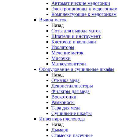
Автоматические медогонки
Электроприводы к медогонкам
Комплектующие к медогонкам
Вывод маток
Назад
Соты для вывода маток
Шпатели и инструмент
Клеточки и колпачки
Изоляторы
Мечение маток
Мисочки
Маткоуловители
Оборудование и сушильные шкафы
Назад
Откачка меда
Декристаллизаторы
Фильтры для меда
Воскотопки
Рамконосы
Тара для меда
Сушильние шкафы
Инвентарь пчеловода
Назад
Дымари
Стамески пасечные