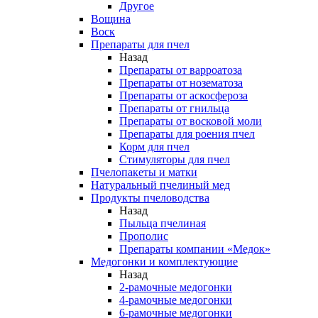
Другое
Вощина
Воск
Препараты для пчел
Назад
Препараты от варроатоза
Препараты от нозематоза
Препараты от аскосфероза
Препараты от гнильца
Препараты от восковой моли
Препараты для роения пчел
Корм для пчел
Стимуляторы для пчел
Пчелопакеты и матки
Натуральный пчелиный мед
Продукты пчеловодства
Назад
Пыльца пчелиная
Прополис
Препараты компании «Медок»
Медогонки и комплектующие
Назад
2-рамочные медогонки
4-рамочные медогонки
6-рамочные медогонки