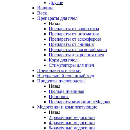
Другое
Вощина
Воск
Препараты для пчел
Назад
Препараты от варроатоза
Препараты от нозематоза
Препараты от аскосфероза
Препараты от гнильца
Препараты от восковой моли
Препараты для роения пчел
Корм для пчел
Стимуляторы для пчел
Пчелопакеты и матки
Натуральный пчелиный мед
Продукты пчеловодства
Назад
Пыльца пчелиная
Прополис
Препараты компании «Медок»
Медогонки и комплектующие
Назад
2-рамочные медогонки
4-рамочные медогонки
6-рамочные медогонки