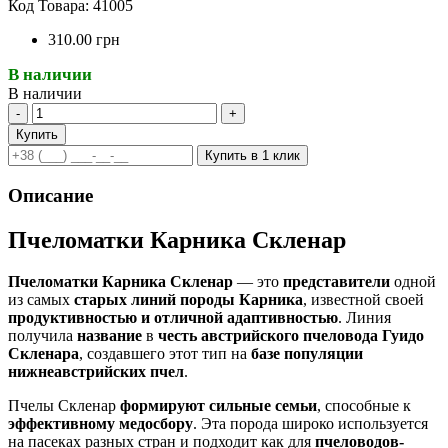
Код Товара: 41005
310.00 грн
В наличии
В наличии
-
+
Купить
Купить в 1 клик
Описание
Пчеломатки Карника Скленар
Пчеломатки Карника Скленар
— это
представители
одной
из самых
старых линий породы Карника
, известной своей
продуктивностью и отличной адаптивностью
. Линия
получила
название
в
честь австрийского пчеловода Гуидо
Скленара
, создавшего этот тип на
базе популяции
нижнеавстрийских пчел
.
Пчелы Скленар
формируют сильные семьи
, способные к
эффективному медосбору
. Эта порода широко используется
на пасеках разных стран и подходит как для
пчеловодов-