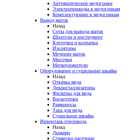
Автоматические медогонки
Электроприводы к медогонкам
Комплектующие к медогонкам
Вывод маток
Назад
Соты для вывода маток
Шпатели и инструмент
Клеточки и колпачки
Изоляторы
Мечение маток
Мисочки
Маткоуловители
Оборудование и сушильные шкафы
Назад
Откачка меда
Декристаллизаторы
Фильтры для меда
Воскотопки
Рамконосы
Тара для меда
Сушильние шкафы
Инвентарь пчеловода
Назад
Дымари
Стамески пасечные