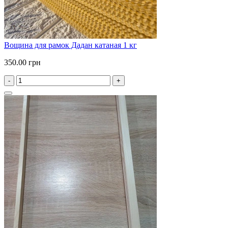
Вощина для рамок Дадан катаная 1 кг
350.00 грн
-
+