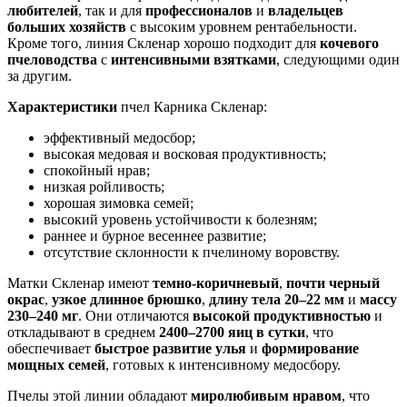
любителей
, так и для
профессионалов
и
владельцев
больших хозяйств
с высоким уровнем рентабельности.
Кроме того, линия Скленар хорошо подходит для
кочевого
пчеловодства
с
интенсивными взятками
, следующими один
за другим.
Характеристики
пчел Карника Скленар:
эффективный медосбор;
высокая медовая и восковая продуктивность;
спокойный нрав;
низкая ройливость;
хорошая зимовка семей;
высокий уровень устойчивости к болезням;
раннее и бурное весеннее развитие;
отсутствие склонности к пчелиному воровству.
Матки Скленар имеют
темно-коричневый
,
почти черный
окрас
,
узкое длинное брюшко
,
длину тела 20–22 мм
и
массу
230–240 мг
. Они отличаются
высокой продуктивностью
и
откладывают в среднем
2400–2700 яиц в сутки
, что
обеспечивает
быстрое развитие улья
и
формирование
мощных семей
, готовых к интенсивному медосбору.
Пчелы этой линии обладают
миролюбивым нравом
, что