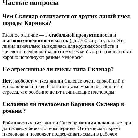
Частые вопросы
Чем Скленар отличается от других линий пчел
породы Карника?
Главное отличие — в
стабильной продуктивности
и
высокой яйценоскости маток
(до 2700 яиц в сутки). Эта
линия изначально выводилась для крупных хозяйств и
кочевого пчеловодства, поэтому семьи быстро развиваются и
хорошо используют разные медоносы.
Не агрессивные ли пчелы типа Скленар?
Нет
, наоборот, у пчел линии Скленар очень спокойный и
миролюбивый нрав. Работать в улье можно без лишнего
стресса, что особенно ценят начинающие пчеловоды.
Склонны ли пчелосемьи Карника Скленар к
роению?
Ройливость
у пчел линии Скленар
минимальная
, даже при
длительном безвзяточном периоде. Это экономит время
пчеловода и позволяет поддерживать семьи в рабочем