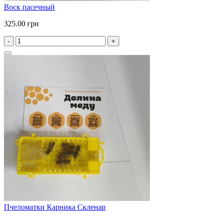
Воск пасечный
325.00 грн
-
+
Пчеломатки Карника Скленар