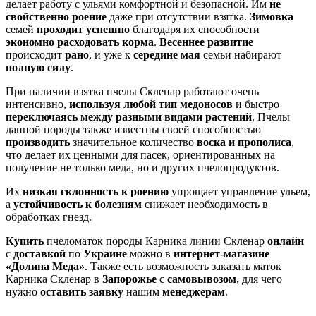
делает работу с ульями комфортной и безопасной. Им
не
свойственно роение
даже при отсутствии взятка.
Зимовка
семей
проходит успешно
благодаря их способности
экономно расходовать корма
.
Весеннее развитие
происходит
рано
, и уже к
середине мая
семьи набирают
полную силу
.
При наличии взятка пчелы Скленар работают очень
интенсивно,
используя любой тип медоносов
и быстро
переключаясь между разными видами растений
. Пчелы
данной породы также известны своей способностью
производить
значительное количество
воска и прополиса
,
что делает их ценными для пасек, ориентированных на
получение не только меда, но и других пчелопродуктов.
Их
низкая склонность к роению
упрощает управление ульем,
а
устойчивость к болезням
снижает необходимость в
обработках гнезд.
Купить
пчеломаток породы Карника линии Скленар
онлайн
с
доставкой
по
Украине
можно в
интернет-магазине
«Долина Меда»
. Также есть возможность заказать маток
Карника Скленар в
Запорожье
с
самовывозом
, для чего
нужно
оставить заявку
нашим
менеджерам
.