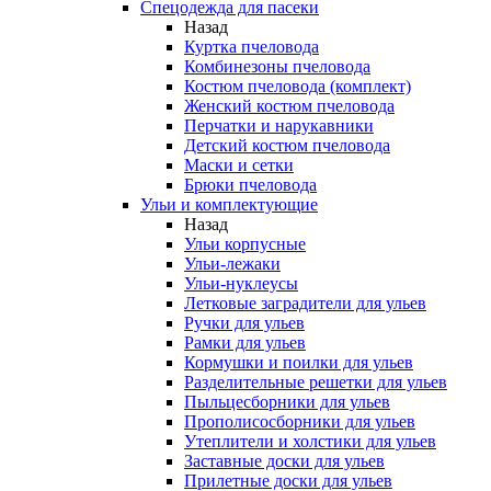
Спецодежда для пасеки
Назад
Куртка пчеловода
Комбинезоны пчеловода
Костюм пчеловода (комплект)
Женский костюм пчеловода
Перчатки и нарукавники
Детский костюм пчеловода
Маски и сетки
Брюки пчеловода
Ульи и комплектующие
Назад
Ульи корпусные
Ульи-лежаки
Ульи-нуклеусы
Летковые заградители для ульев
Ручки для ульев
Рамки для ульев
Кормушки и поилки для ульев
Разделительные решетки для ульев
Пыльцесборники для ульев
Прополисосборники для ульев
Утеплители и холстики для ульев
Заставные доски для ульев
Прилетные доски для ульев